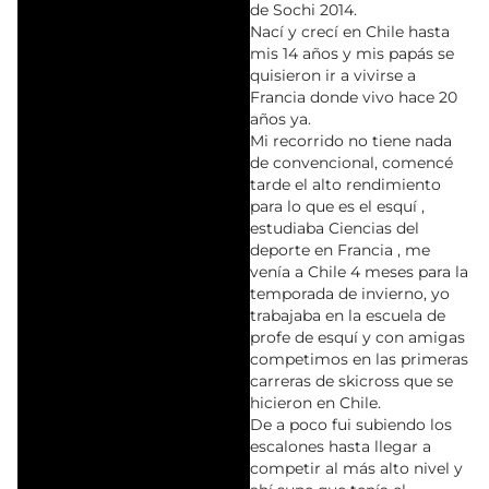
de Sochi 2014.
Nací y crecí en Chile hasta
mis 14 años y mis papás se
quisieron ir a vivirse a
Francia donde vivo hace 20
años ya.
Mi recorrido no tiene nada
de convencional, comencé
tarde el alto rendimiento
para lo que es el esquí ,
estudiaba Ciencias del
deporte en Francia , me
venía a Chile 4 meses para la
temporada de invierno, yo
trabajaba en la escuela de
profe de esquí y con amigas
competimos en las primeras
carreras de skicross que se
hicieron en Chile.
De a poco fui subiendo los
escalones hasta llegar a
competir al más alto nivel y