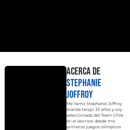
Acerca de
Stephanie
Joffroy
Me llamo Stephanie Joffroy
Aranda tengo 33 años y soy
seleccionada del Team Chile
en el skicross desde mis
primeros juegos olímpicos